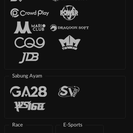
Sabung Ayam
Race
E-Sports