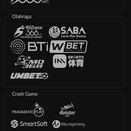
Olahraga
Crash Game