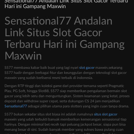
Sensational77 Andalan Link Situs Slot Gacor Terbaru
Hari ini Gampang Maxwin
Sensational77 Andalan
Link Situs Slot Gacor
Terbaru Hari ini Gampang
Maxwin
SS77 membawa kabar baik buat yang lagi nyari
slot gacor
maxwin,sekarang
SS77 hadir dengan berbagai fitur dan keunggulan dengan teknologi slot gacor
maxwin yang sudah berlisensi resmi terbaik di indonesia.
Dengan RTP tinggi dan koleksi game dari provider ternama seperti Pragmatic
Play, PG Soft, hingga Slot88, SS77 siap memberikan pengalaman bermain slot
gacor yang lebih seru dan menguntungkan. Sistem keamanan yang ketat, proses
deposit dan withdraw super cepat, serta dukungan CS 24 jam menjadikan
Sensational77
sebagai pilihan utama para slotters yang ingin cuan tanpa drama.
SS77 bukan sekadar situs slot biasa ini adalah rumahnya
situs slot gacor
maxwin yang udah terbukti banyak memberikan kemenangan sensasional tiap
harinya. Dengan minimal bet receh tapi peluang jackpot besar, siapa pun bisa
menang besar di sini. Sudah banyak member yang sukses bawa pulang cuan