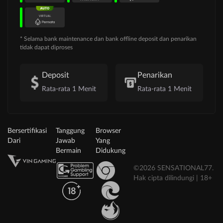
* Selama bank maintenance dan bank offline deposit dan penarikan
tidak dapat diproses
Deposit
Penarikan
Rata-rata 1 Menit
Rata-rata 1 Menit
Bersertifikasi
Tanggung
Browser
Dari
Jawab
Yang
Bermain
Didukung
©2026 SENSATIONAL77.
Hak cipta dilindungi | 18+