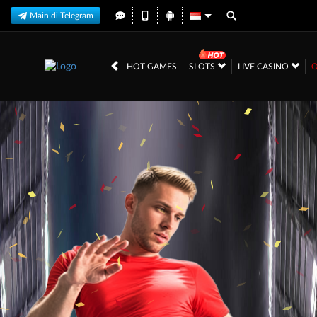
Main di Telegram
HOT GAMES
SLOTS
LIVE CASINO