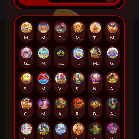
Mahjong Legend
Mahjong Legend Xmas
Dino Gems
Mahjong Legacy
The Monkey King
Mahjong of the Phoenix
Government Joke
Mahjong of the White Tiger
Epic of Aztec
The Beat of Olympus 1000
Mafia Ways
Government Disco
Super Ace X
Mermaid's Market
Veggies Bonanza
Subway Runner
Neko Reborn
Aztec Legend
Clash of War
Mafia Ways II : Metro Haven Heist
Aztec Empire
Roma Kingdom
Blessing of the Dragon
Aztec Empire 1000