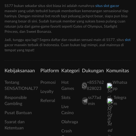
SS77 bukan sekadar situs slot biasa ini adalah rumahnya
situs slot gacor
maxwin yang udah terbukti banyak memberikan kemenangan sensasional tiap
harinya. Dengan minimal bet receh tapi peluang jackpot besar, siapa pun bisa
menang besar di sini. Sudah banyak member yang sukses bawa pulang cuan
ratusan juta dari game-game favorit seperti Gates of Olympus, Starlight
Princess, dan Sweet Bonanza.
Jadi, tunggu apa lagi? Segera daftar dan rasakan sensasi main di SS77, situs
slot
gacor maxwin terbaik di Indonesia. Cuan bukan lagi mimpi, asal mainnya di
tempat yang tepat!
Kebijaksanaan
Platform
Kategori
Dukungan
Komunitas
Tentang
Promosi
Hot
+855762
Whatsa
SENSATIONAL77
Games
828023
pp
Loyalty
Responsible
Slots
ss77ad
Telegra
Referral
Gambling
min
m
Live
Pusat Bantuan
Casino
Syarat dan
Olahraga
Ketentuan
Crash