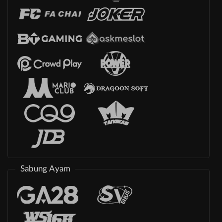
Sabung Ayam