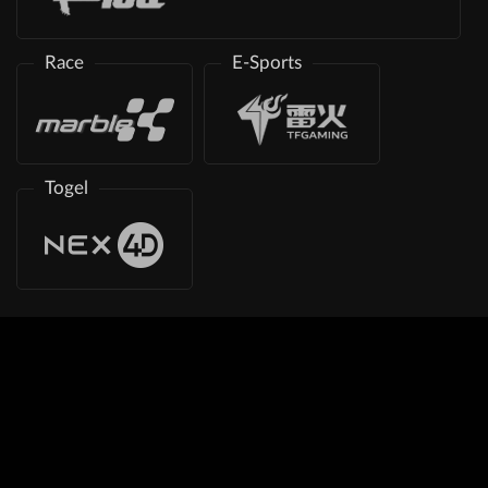
Race
E-Sports
Togel