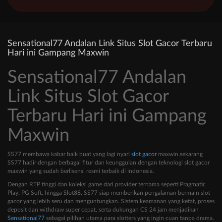
Sensational77 Andalan Link Situs Slot Gacor Terbaru
Hari ini Gampang Maxwin
Sensational77 Andalan
Link Situs Slot Gacor
Terbaru Hari ini Gampang
Maxwin
SS77 membawa kabar baik buat yang lagi nyari
slot gacor
maxwin,sekarang
SS77 hadir dengan berbagai fitur dan keunggulan dengan teknologi slot gacor
maxwin yang sudah berlisensi resmi terbaik di indonesia.
Dengan RTP tinggi dan koleksi game dari provider ternama seperti Pragmatic
Play, PG Soft, hingga Slot88, SS77 siap memberikan pengalaman bermain slot
gacor yang lebih seru dan menguntungkan. Sistem keamanan yang ketat, proses
deposit dan withdraw super cepat, serta dukungan CS 24 jam menjadikan
Sensational77
sebagai pilihan utama para slotters yang ingin cuan tanpa drama.