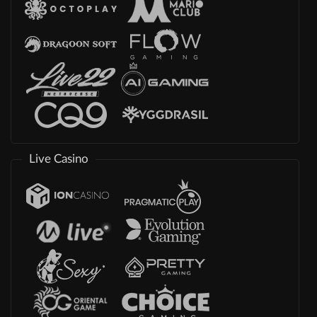
Live Casino