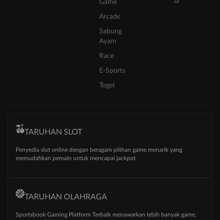
Game
Arcade
Sabung
Ayam
Race
E-Sports
Togel
TARUHAN SLOT
Penyedia slot online dengan beragam pilihan game menarik yang
memudahkan pemain untuk mencapai jackpot
TARUHAN OLAHRAGA
Sportsbook Gaming Platform Terbaik menawarkan lebih banyak game,