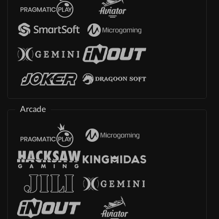
Arcade