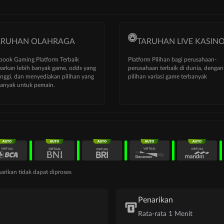
ARUHAN OLAHRAGA
TARUHAN LIVE KASIN
book Gaming Platform Terbaik
Platform Pilihan bagi perusahaan-
rkan lebih banyak game, odds yang
perusahaan terbaik di dunia, dengan
tinggi, dan menyediakan pilihan yang
pilihan variasi game terbanyak
banyak untuk pemain.
arikan tidak dapat diproses
Penarikan
Rata-rata 1 Menit