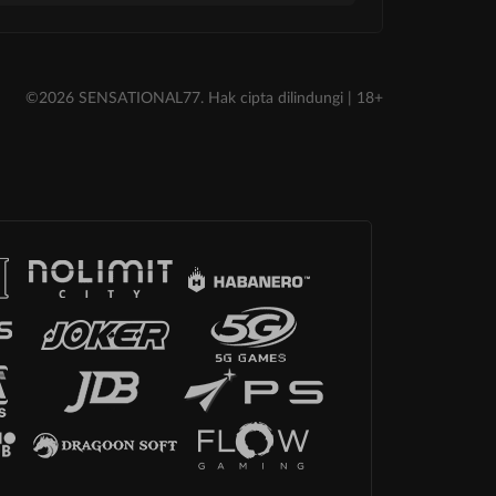
©2026 SENSATIONAL77. Hak cipta dilindungi | 18+