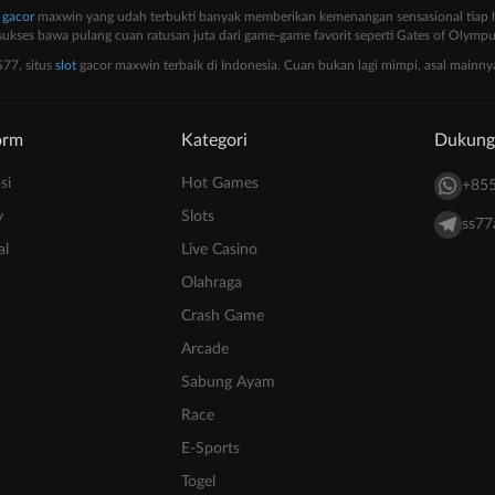
t gacor
maxwin yang udah terbukti banyak memberikan kemenangan sensasional tiap ha
ukses bawa pulang cuan ratusan juta dari game-game favorit seperti Gates of Olympus
S77, situs
slot
gacor maxwin terbaik di Indonesia. Cuan bukan lagi mimpi, asal mainnya
orm
Kategori
Dukung
si
Hot Games
+85
y
Slots
ss77
al
Live Casino
Olahraga
Crash Game
Arcade
Sabung Ayam
Race
E-Sports
Togel