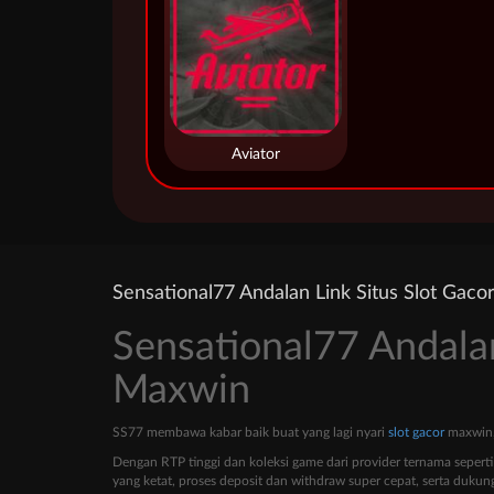
Aviator
Sensational77 Andalan Link Situs Slot Gac
Sensational77 Andalan
Maxwin
SS77 membawa kabar baik buat yang lagi nyari
slot gacor
maxwin,s
Dengan RTP tinggi dan koleksi game dari provider ternama seper
yang ketat, proses deposit dan withdraw super cepat, serta duk