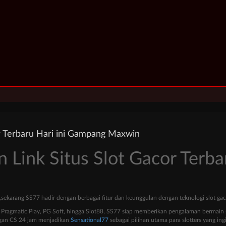
or Terbaru Hari ini Gampang Maxwin
 Link Situs Slot Gacor Terb
ekarang SS77 hadir dengan berbagai fitur dan keunggulan dengan teknologi slot gaco
ti Pragmatic Play, PG Soft, hingga Slot88, SS77 siap memberikan pengalaman bermai
ungan CS 24 jam menjadikan
Sensational77
sebagai pilihan utama para slotters yang in