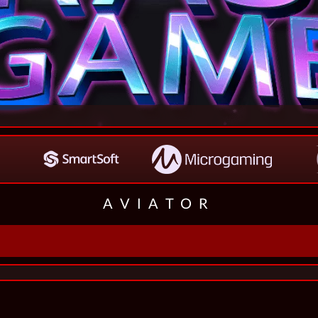
AVIATOR