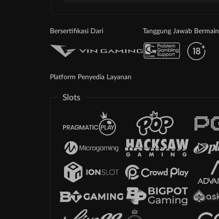
Bersertifikasi Dari
Tanggung Jawab Bermain
Platform Penyedia Layanan
Slots