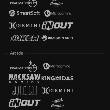
Arcade