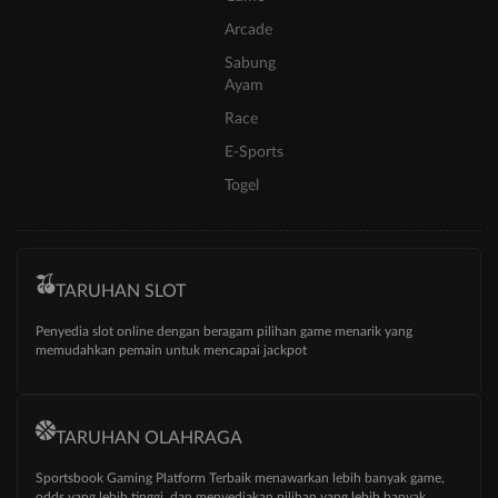
Arcade
Sabung
Ayam
Race
E-Sports
Togel
TARUHAN SLOT
Penyedia slot online dengan beragam pilihan game menarik yang
memudahkan pemain untuk mencapai jackpot
TARUHAN OLAHRAGA
Sportsbook Gaming Platform Terbaik menawarkan lebih banyak game,
odds yang lebih tinggi, dan menyediakan pilihan yang lebih banyak