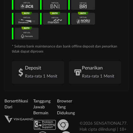
* Selama bank maintenance dan bank offline deposit dan penarikan
tidak dapat diproses
Deposit
Penarikan
Rata-rata 1 Menit
Rata-rata 1 Menit
Bersertifikasi
Tanggung
Browser
Dari
Jawab
Yang
Bermain
Didukung
©2026 SENSATIONAL77.
Hak cipta dilindungi | 18+