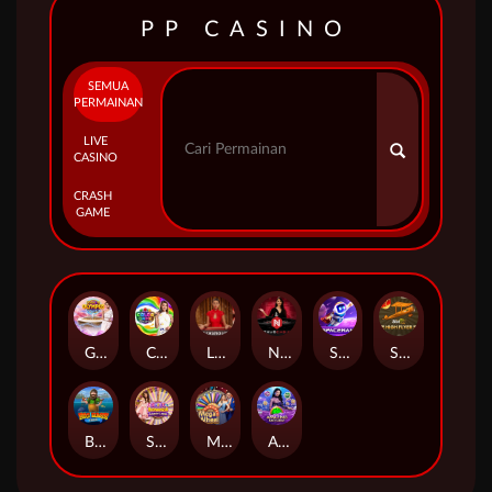
PP CASINO
SEMUA
PERMAINAN
LIVE
CASINO
CRASH
GAME
Gates of Olympus Roulette
Color Game Bonanza
Live Casino Lobby
Nexus Lounge
Spaceman
Slot88 High Flyer
Big Bass Crash
Sweet Bonanza Candyland
Mega Wheel
Amazing Baccarat