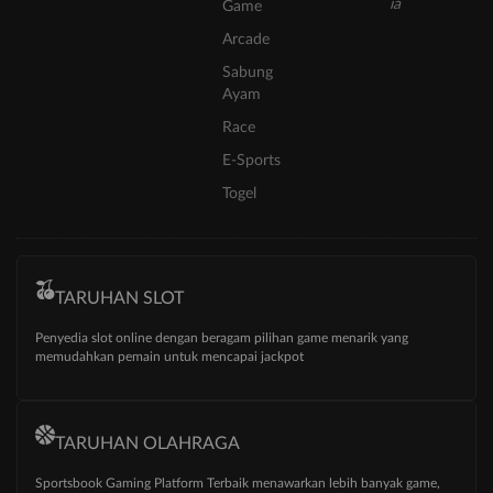
Game
Arcade
Sabung
Ayam
Race
E-Sports
Togel
TARUHAN SLOT
Penyedia slot online dengan beragam pilihan game menarik yang
memudahkan pemain untuk mencapai jackpot
TARUHAN OLAHRAGA
Sportsbook Gaming Platform Terbaik menawarkan lebih banyak game,