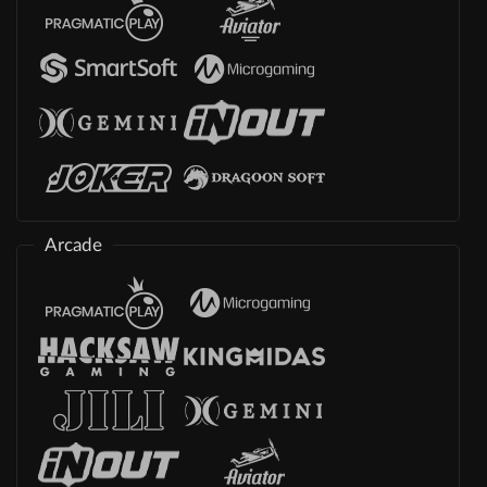
Arcade