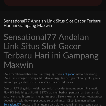
Sensational77 Andalan Link Situs Slot Gacor Terbaru
Hari ini Gampang Maxwin
Sensational77 Andalan
Link Situs Slot Gacor
Terbaru Hari ini Gampang
Maxwin
SS77 membawa kabar baik buat yang lagi nyari
slot gacor
maxwin,sekarang
SS77 hadir dengan berbagai fitur dan keunggulan dengan teknologi slot gacor
maxwin yang sudah berlisensi resmi terbaik di indonesia.
Dengan RTP tinggi dan koleksi game dari provider ternama seperti Pragmatic
Play, PG Soft, hingga Slot88, SS77 siap memberikan pengalaman bermain slot
gacor yang lebih seru dan menguntungkan. Sistem keamanan yang ketat, proses
deposit dan withdraw super cepat, serta dukungan CS 24 jam menjadikan
Sensational77
sebagai pilihan utama para slotters yang ingin cuan tanpa drama.