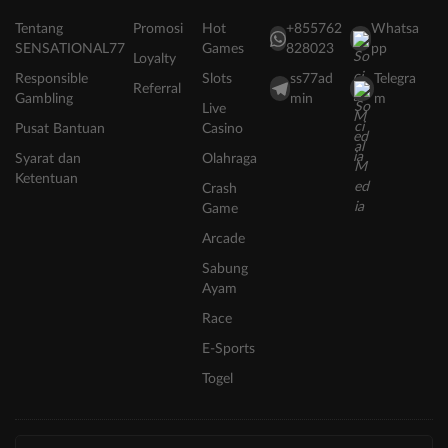
Tentang
Promosi
Hot
+855762
Whatsa
SENSATIONAL77
Games
828023
pp
Loyalty
Responsible
Slots
ss77ad
Telegra
Referral
Gambling
min
m
Live
Pusat Bantuan
Casino
Syarat dan
Olahraga
Ketentuan
Crash
Game
Arcade
Sabung
Ayam
Race
E-Sports
Togel