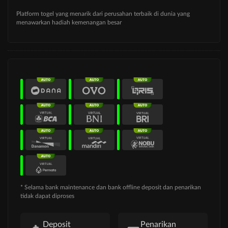
Platform togel yang menarik dari perusahan terbaik di dunia yang
menawarkan hadiah kemenangan besar
* Selama bank maintenance dan bank offline deposit dan penarikan
tidak dapat diproses
Deposit
Penarikan