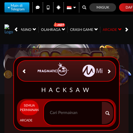
Main di
MASUK
DAF
Telegram
S
LIVE CASINO
OLAHRAGA
CRASH GAME
ARCADE
SA
HACKSAW
SEMUA
PERMAINAN
ARCADE