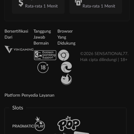
Rata-rata 1 Menit
Rata-rata 1 Menit
Bersertifikasi
Tanggung
Browser
Dari
Jawab
Yang
Bermain
Didukung
©2026 SENSATIONAL77.
Hak cipta dilindungi | 18+
Platform Penyedia Layanan
Slots