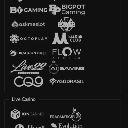
Live Casino