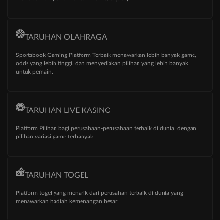
TARUHAN OLAHRAGA
Sportsbook Gaming Platform Terbaik menawarkan lebih banyak game,
odds yang lebih tinggi, dan menyediakan pilihan yang lebih banyak
untuk pemain.
TARUHAN LIVE KASINO
Platform Pilihan bagi perusahaan-perusahaan terbaik di dunia, dengan
pilihan variasi game terbanyak
TARUHAN TOGEL
Platform togel yang menarik dari perusahan terbaik di dunia yang
menawarkan hadiah kemenangan besar