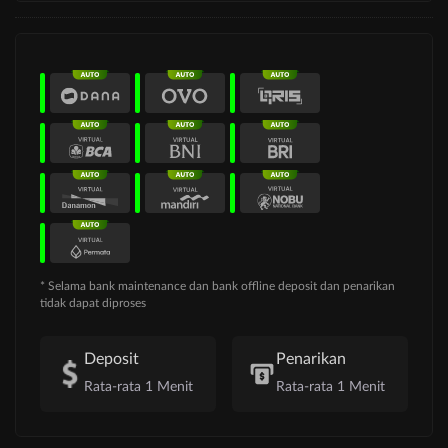
* Selama bank maintenance dan bank offline deposit dan penarikan
tidak dapat diproses
Deposit
Penarikan
Rata-rata 1 Menit
Rata-rata 1 Menit