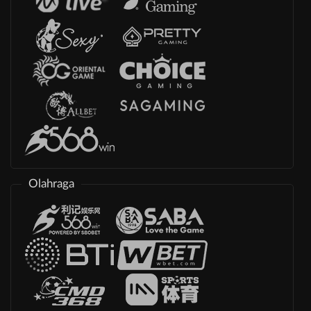
Olahraga