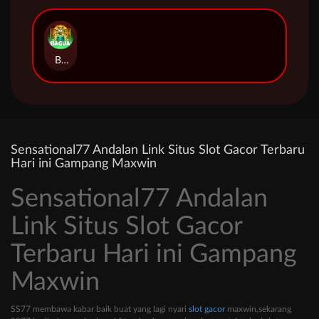
Bagua
Sensational77 Andalan Link Situs Slot Gacor Terbaru
Hari ini Gampang Maxwin
Sensational77 Andalan
Link Situs Slot Gacor
Terbaru Hari ini Gampang
Maxwin
SS77 membawa kabar baik buat yang lagi nyari
slot gacor
maxwin,sekarang