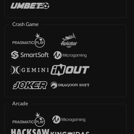
Crash Game
Arcade