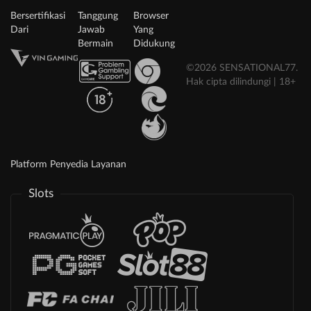
Bersertifikasi
Tanggung
Browser
Dari
Jawab
Yang
Bermain
Didukung
©2026 SENSATIONAL77.
Hak cipta dilindungi | 18+
Platform Penyedia Layanan
Slots